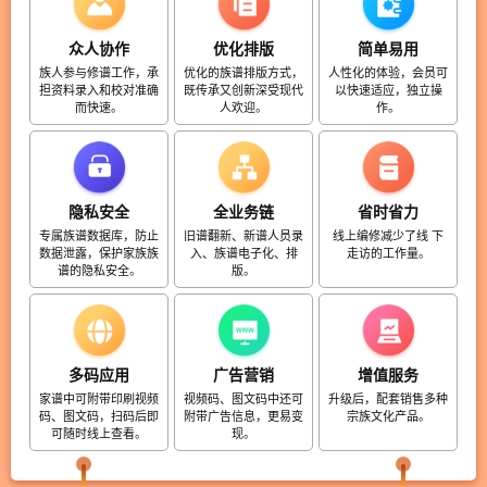
众人协作
优化排版
简单易用
族人参与修谱工作，承
优化的族谱排版方式，
人性化的体验，会员可
担资料录入和校对准确
既传承又创新深受现代
以快速适应，独立操
而快速。
人欢迎。
作。
隐私安全
全业务链
省时省力
专属族谱数据库，防止
旧谱翻新、新谱人员录
线上编修减少了线 下
数据泄露，保护家族族
入、族谱电子化、排
走访的工作量。
谱的隐私安全。
版。
多码应用
广告营销
增值服务
家谱中可附带印刷视频
视频码、图文码中还可
升级后，配套销售多种
码、图文码，扫码后即
附带广告信息，更易变
宗族文化产品。
可随时线上查看。
现。